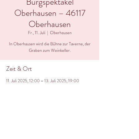
Burgspektakel
Oberhausen – 46117
Oberhausen
Fr., 11. Juli
  |  
Oberhausen
In Oberhausen wird die Bühne zur Taverne, der
Graben zum Weinkeller.
Zeit & Ort
11. Juli 2025, 12:00 – 13. Juli 2025, 19:00
Oberhausen, 46117 Oberhausen, Deutschland
Über die Veranstaltung
Ein Wochenende für Helden, Huren und 
Halunken.
 Die Burg ruft... und wir grölen zurück. In 