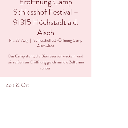
Eröffnung Camp
Schlosshof Festival –
91315 Höchstadt a.d.
Aisch
Fr., 22. Aug.
  |  
Schlosshoffest-Öffnung Camp
Aischwiese
Das Camp steht, die Bierreserven wackeln, und
wir reißen zur Eröffnung gleich mal die Zeltplane
runter.
Zeit & Ort
22. Aug. 2025, 11:00 – 23:50
Schlosshoffest-Öffnung Camp Aischwiese, 91315
Höchstadt, Deutschland
Über die Veranstaltung