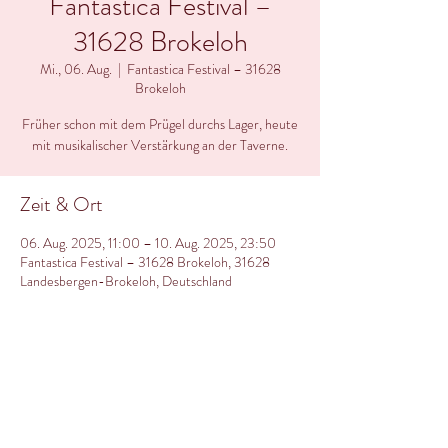
Fantastica Festival –
31628 Brokeloh
Mi., 06. Aug.
  |  
Fantastica Festival – 31628
Brokeloh
Früher schon mit dem Prügel durchs Lager, heute
mit musikalischer Verstärkung an der Taverne.
Zeit & Ort
06. Aug. 2025, 11:00 – 10. Aug. 2025, 23:50
Fantastica Festival – 31628 Brokeloh, 31628
Landesbergen-Brokeloh, Deutschland
Über die Veranstaltung
Kein Act. Kein Konzept. Nur wir.
Auch auf dem Fantastica sind wir da, wo wir 
hingehören – mitten unter dem 