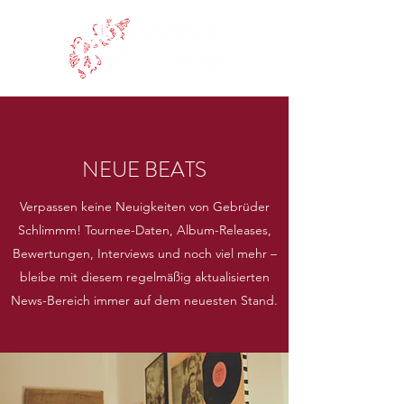
NEUE BEATS
Verpassen keine Neuigkeiten von Gebrüder
Schlimmm! Tournee-Daten, Album-Releases,
Bewertungen, Interviews und noch viel mehr –
bleibe mit diesem regelmäßig aktualisierten
News-Bereich immer auf dem neuesten Stand.